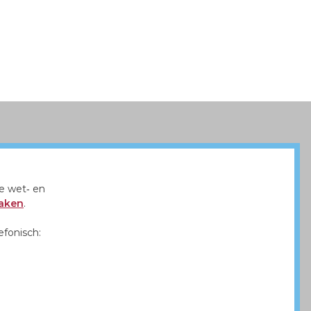
e wet‑ en
Daken
.
efonisch: