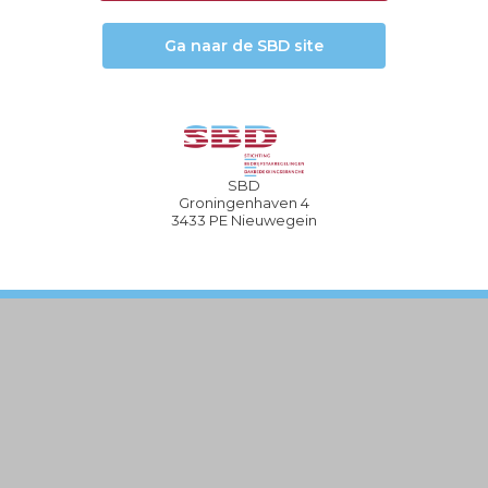
Ga naar de SBD site
SBD
Groningenhaven 4
3433 PE Nieuwegein