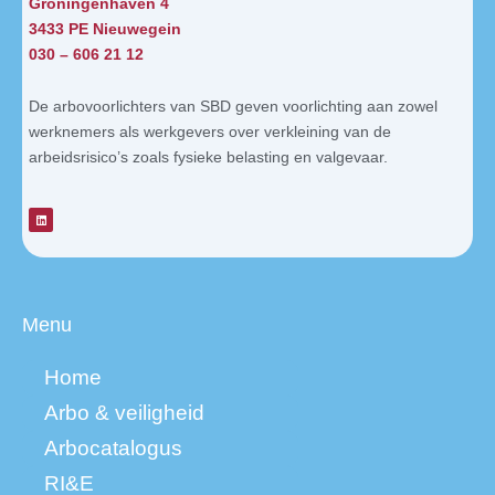
Groningenhaven 4
3433 PE Nieuwegein
030 – 606 21 12
De arbovoorlichters van SBD geven voorlichting aan zowel
werknemers als werkgevers over verkleining van de
arbeidsrisico’s zoals fysieke belasting en valgevaar.
L
i
n
k
e
d
i
n
Menu
Home
Arbo & veiligheid
Arbocatalogus
RI&E